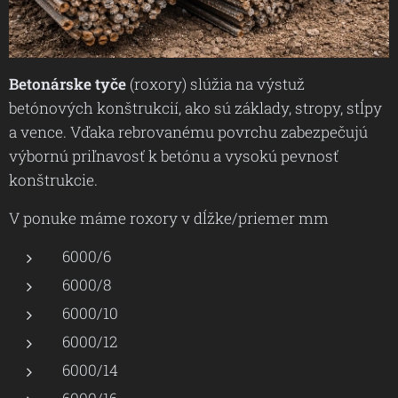
Betonárske tyče
(roxory) slúžia na výstuž
betónových konštrukcií, ako sú základy, stropy, stĺpy
a vence. Vďaka rebrovanému povrchu zabezpečujú
výbornú priľnavosť k betónu a vysokú pevnosť
konštrukcie.
V ponuke máme roxory v dĺžke/priemer mm
6000/6
6000/8
6000/10
6000/12
6000/14