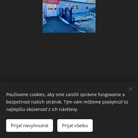
Používame cookies, aby sme zaistili správne fungovanie a
bezpečnosť našich stránok. Tým vám môžeme poskytnúť tú
Investing Poprad spol. s.r.o.
najlepšiu skúsenosť z ich návštevy.
IČO: 36 504 734
DIČ: SK2021988793
Prijať nevyhnutné
Prijať všetko
Cookies