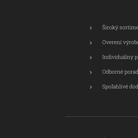
Široký sortim
Overení výrob
Individuálny 
Odborné porad
Spoľahlivé do