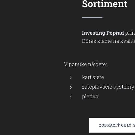
Sortiment
Investing Poprad
prin
Dôraz kladie na kvalit
V ponuke nájdete:
kari siete
zatepľovacie systémy
pletivá
ZOBRAZIŤ CELÝ