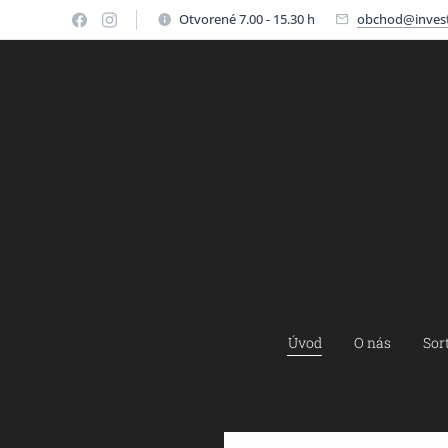
Otvorené 7.00 - 15.30 h
obchod@invest
Úvod
O nás
Sor