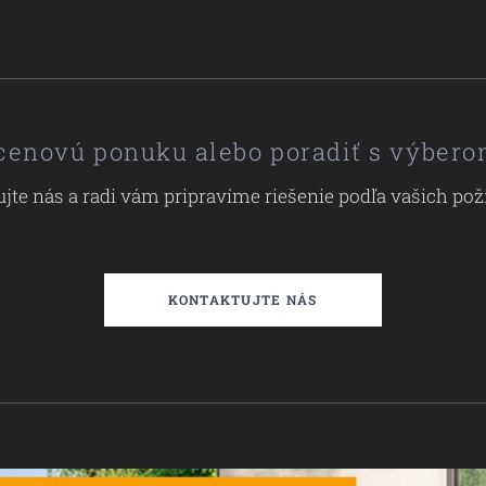
 cenovú ponuku alebo poradiť s výbero
jte nás a radi vám pripravíme riešenie podľa vašich pož
KONTAKTUJTE NÁS