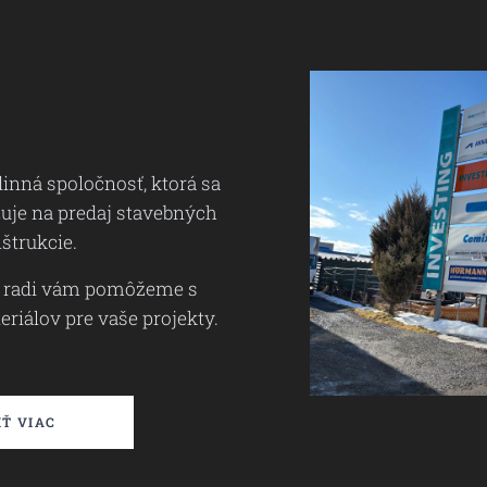
inná spoločnosť, ktorá sa
zuje na predaj stavebných
štrukcie.
a radi vám pomôžeme s
riálov pre vaše projekty.
Ť VIAC