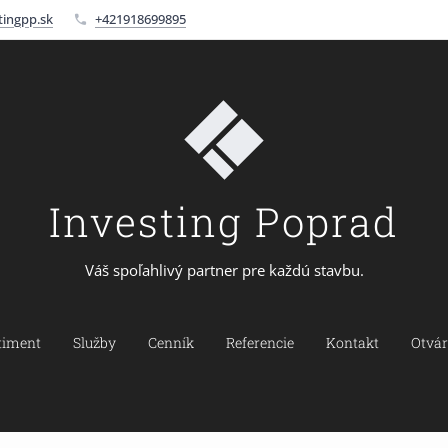
ingpp.sk
+421918699895
Investing Poprad
Váš spoľahlivý partner pre každú stavbu.
timent
Služby
Cenník
Referencie
Kontakt
Otvár