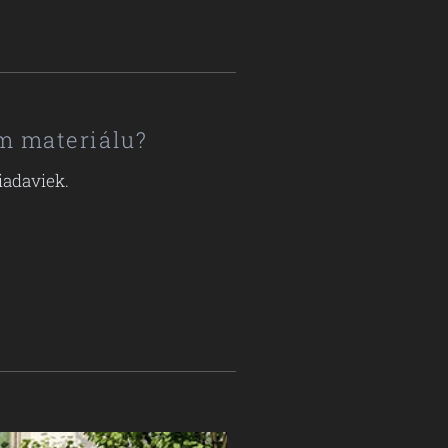
m materiálu?
iadaviek.